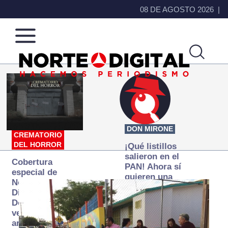
08 DE AGOSTO 2026
Norte
Más
de
que
Ciudad
noticias,
Juárez
hacemos periodismo
DON MIRONE
CREMATORIO
DEL HORROR
¡Qué listillos
salieron en el
Cobertura
PAN! Ahora sí
especial de
quieren una
Norte
Fiscalía
Digital:
autónoma… y
Donde la
transexenal
verdad
arde… pero