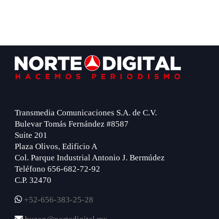
Footer
Transmedia Comunicaciones S.A. de C.V.
Bulevar Tomás Fernández #8587
Suite 201
Plaza Olivos, Edificio A
Col. Parque Industrial Antonio J. Bermúdez
Teléfono 656-682-72-92
C.P. 32470
+52-656-383-25-28