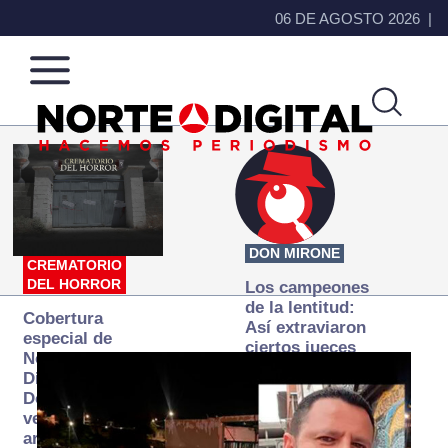
06 DE AGOSTO 2026
Norte
Más
de
que
Ciudad
noticias,
Juárez
hacemos periodismo
DON MIRONE
CREMATORIO
DEL HORROR
Los campeones
de la lentitud:
Cobertura
Así extraviaron
especial de
ciertos jueces
Norte
la justicia
Digital:
expedita
Donde la
verdad
arde… pero