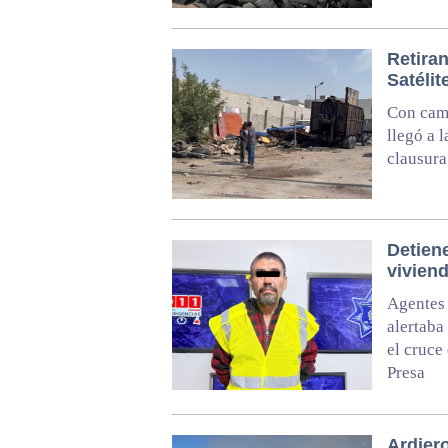
Retiran
Satélit
Con cami
llegó a 
clausura
Detien
vivien
Agentes 
alertaba
el cruce
Presa
Ardiero