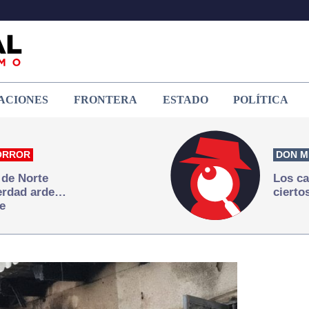
ACIONES
FRONTERA
ESTADO
POLÍTICA
ORROR
DON M
 de Norte
Los ca
verdad arde…
cierto
e