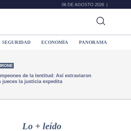
06 DE AGOSTO 2026
SEGURIDAD
ECONOMÍA
PANORAMA
IRONE
mpeones de la lentitud: Así extraviaron
s jueces la justicia expedita
Primary
Sidebar
Lo + leído