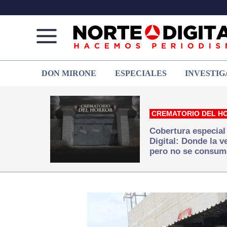
Norte
Más
DON MIRONE
ESPECIALES
INVESTIG
de
que
Ciudad
noticias,
Juárez
hacemos periodismo
CREMATORIO DEL H
Cobertura especial
Digital: Donde la 
pero no se consum