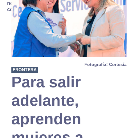
no se
consume
Fotografía: Cortesía
FRONTERA
Para salir
adelante,
aprenden
mujeres a