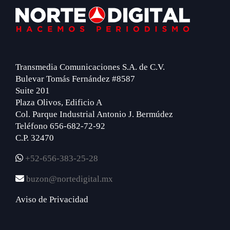
Footer
Transmedia Comunicaciones S.A. de C.V.
Bulevar Tomás Fernández #8587
Suite 201
Plaza Olivos, Edificio A
Col. Parque Industrial Antonio J. Bermúdez
Teléfono 656-682-72-92
C.P. 32470
+52-656-383-25-28
buzon@nortedigital.mx
Aviso de Privacidad