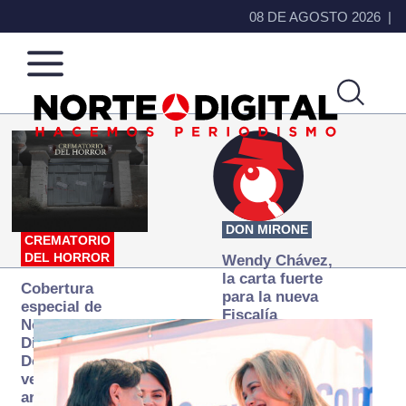
08 DE AGOSTO 2026
Norte
Más
de
que
Ciudad
noticias,
Juárez
hacemos periodismo
DON MIRONE
CREMATORIO
DEL HORROR
Wendy Chávez,
la carta fuerte
Cobertura
para la nueva
especial de
Fiscalía
Norte
autónoma
Digital:
Donde la
verdad
arde… pero