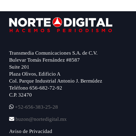
Footer
Transmedia Comunicaciones S.A. de C.V.
Bulevar Tomás Fernández #8587
Suite 201
Plaza Olivos, Edificio A
Col. Parque Industrial Antonio J. Bermúdez
Teléfono 656-682-72-92
C.P. 32470
+52-656-383-25-28
buzon@nortedigital.mx
Aviso de Privacidad