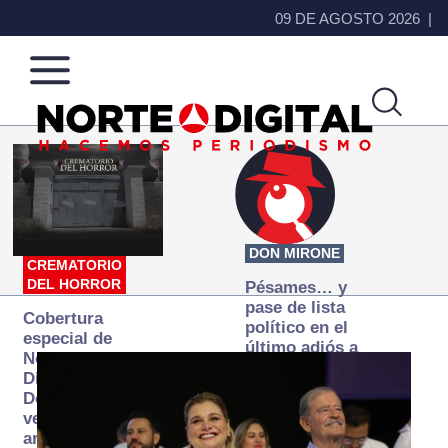
09 DE AGOSTO 2026
Norte
Más
de
que
Ciudad
noticias,
Juárez
hacemos periodismo
DON MIRONE
CREMATORIO
DEL HORROR
Pésames… y
pase de lista
Cobertura
político en el
especial de
último adiós a
Norte
Papá Grande
Digital:
Donde la
verdad
arde… pero