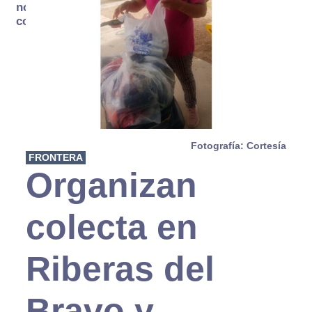
no se
consume
Fotografía: Cortesía
FRONTERA
Organizan
colecta en
Riberas del
Bravo y