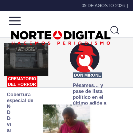
09 DE AGOSTO 2026
Norte
Más
de
que
Ciudad
noticias,
Juárez
hacemos periodismo
DON MIRONE
CREMATORIO
DEL HORROR
Pésames… y
pase de lista
Cobertura
político en el
especial de
último adiós a
Norte
Papá Grande
Digital:
Donde la
verdad
arde… pero