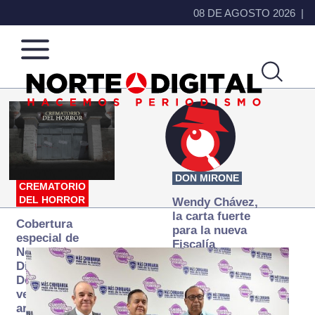
08 DE AGOSTO 2026
Norte
Más
de
que
Ciudad
noticias,
Juárez
hacemos periodismo
DON MIRONE
CREMATORIO
DEL HORROR
Wendy Chávez,
la carta fuerte
Cobertura
para la nueva
especial de
Fiscalía
Norte
autónoma
Digital:
Donde la
verdad
arde… pero