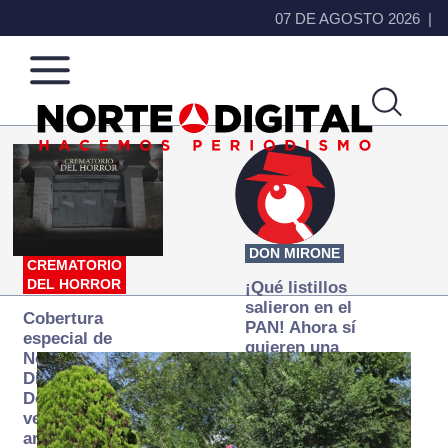
07 DE AGOSTO 2026
Norte
Más
de
que
Ciudad
noticias,
Juárez
hacemos periodismo
DON MIRONE
CREMATORIO
DEL HORROR
¡Qué listillos
salieron en el
Cobertura
PAN! Ahora sí
especial de
quieren una
Norte
Fiscalía
Digital:
autónoma… y
Donde la
transexenal
verdad
arde… pero