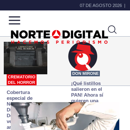
07 DE AGOSTO 2026
Norte
Más
de
que
Ciudad
noticias,
Juárez
hacemos periodismo
DON MIRONE
CREMATORIO
DEL HORROR
¡Qué listillos
salieron en el
Cobertura
PAN! Ahora sí
especial de
quieren una
Norte
Fiscalía
Digital:
autónoma… y
Donde la
transexenal
verdad
arde… pero