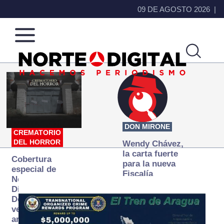
09 DE AGOSTO 2026
Norte
Más
de
que
Ciudad
noticias,
Juárez
hacemos periodismo
DON MIRONE
CREMATORIO
DEL HORROR
Wendy Chávez,
la carta fuerte
Cobertura
para la nueva
especial de
Fiscalía
Norte
autónoma
Digital:
Donde la
verdad
arde… pero