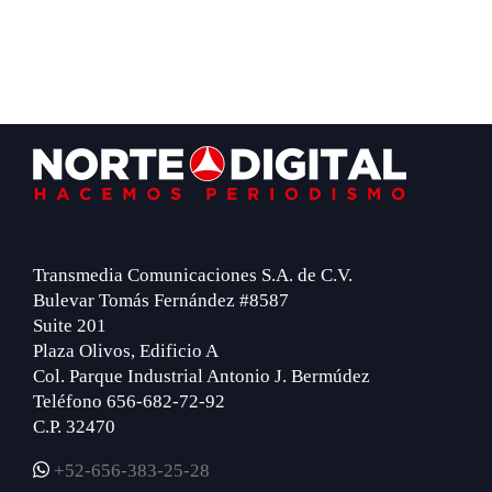
Footer
Transmedia Comunicaciones S.A. de C.V.
Bulevar Tomás Fernández #8587
Suite 201
Plaza Olivos, Edificio A
Col. Parque Industrial Antonio J. Bermúdez
Teléfono 656-682-72-92
C.P. 32470
+52-656-383-25-28