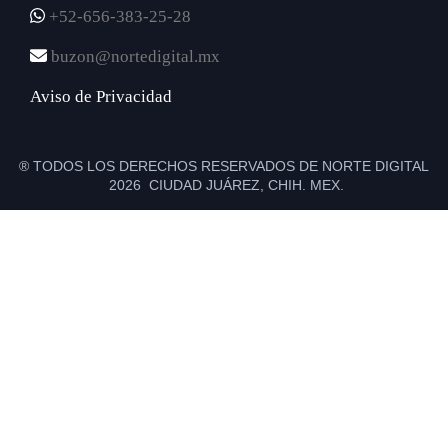
+52-656-383-25-28
buzon@nortedigital.mx
Aviso de Privacidad
® TODOS LOS DERECHOS RESERVADOS DE NORTE DIGITAL
2026 CIUDAD JUÁREZ, CHIH. MEX.