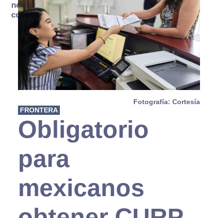
no se
consume
Fotografía: Cortesía
FRONTERA
Obligatorio
para
mexicanos
obtener CURP