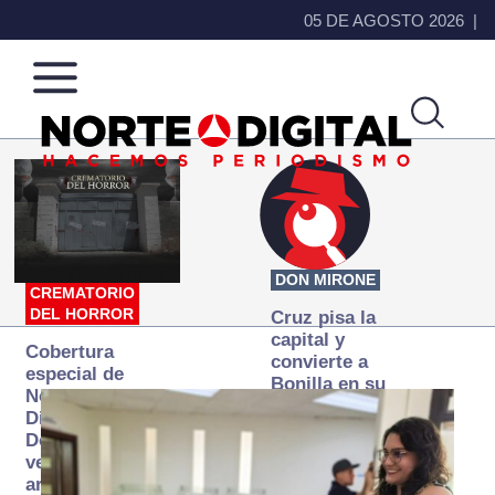
05 DE AGOSTO 2026
Norte
Más
de
que
Ciudad
noticias,
Juárez
hacemos periodismo
DON MIRONE
CREMATORIO
DEL HORROR
Cruz pisa la
capital y
Cobertura
convierte a
especial de
Bonilla en su
Norte
primer blanco
Digital:
Donde la
verdad
arde… pero