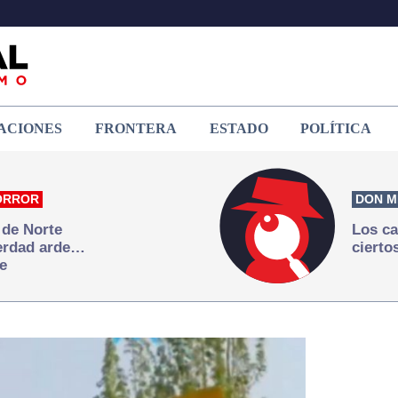
ACIONES
FRONTERA
ESTADO
POLÍTICA
ORROR
DON M
 de Norte
Los ca
verdad arde…
cierto
e