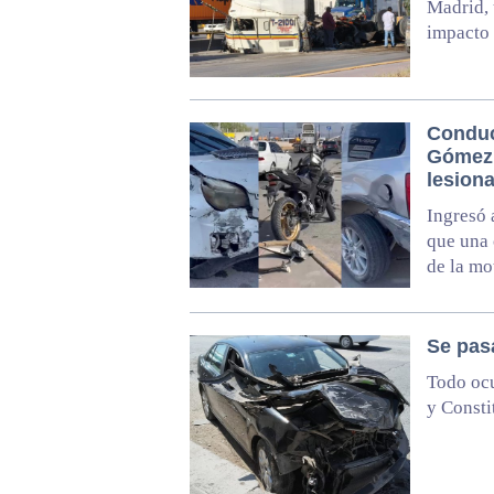
Madrid, 
impacto 
Conduc
Gómez 
lesion
Ingresó 
que una 
de la mo
Se pas
Todo ocu
y Consti