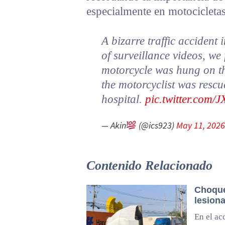
especialmente en motocicletas
A bizarre traffic accident
of surveillance videos, we
motorcycle was hung on the
the motorcyclist was rescu
hospital.
pic.twitter.co
— Akin
(@ics923)
May 11, 2026
Contenido Relacionado
Choque
lesion
En el ac