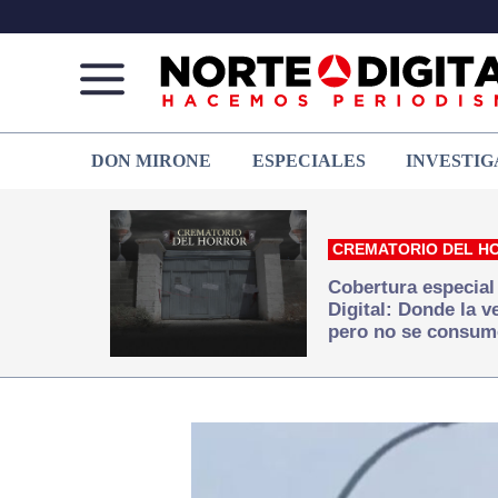
Norte
Más
DON MIRONE
ESPECIALES
INVESTIG
de
que
Ciudad
noticias,
Juárez
hacemos periodismo
CREMATORIO DEL H
Cobertura especial
Digital: Donde la 
pero no se consum