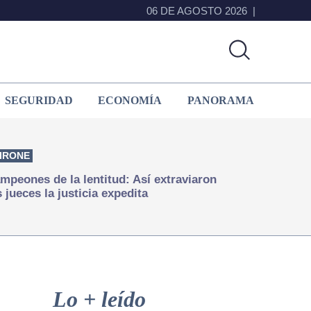
06 DE AGOSTO 2026
SEGURIDAD
ECONOMÍA
PANORAMA
IRONE
mpeones de la lentitud: Así extraviaron
s jueces la justicia expedita
Primary
Sidebar
Lo + leído