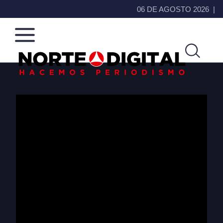
06 DE AGOSTO 2026
Norte
Más
de
que
Ciudad
noticias,
Juárez
hacemos periodismo