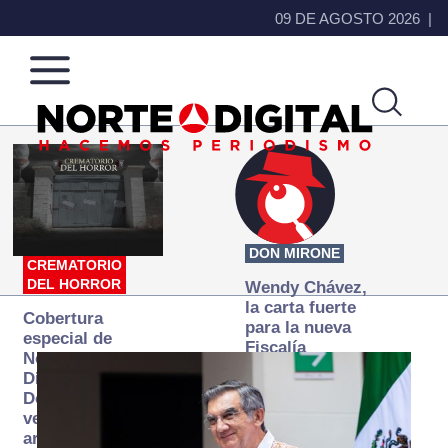
09 DE AGOSTO 2026
Norte
Más
de
que
Ciudad
noticias,
Juárez
hacemos periodismo
DON MIRONE
CREMATORIO
DEL HORROR
Wendy Chávez,
la carta fuerte
Cobertura
para la nueva
especial de
Fiscalía
Norte
autónoma
Digital:
Donde la
verdad
arde… pero