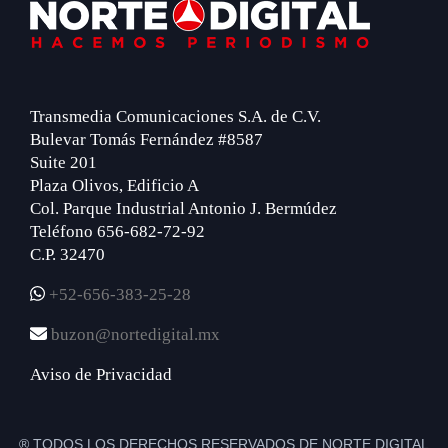
Footer
Transmedia Comunicaciones S.A. de C.V.
Bulevar Tomás Fernández #8587
Suite 201
Plaza Olivos, Edificio A
Col. Parque Industrial Antonio J. Bermúdez
Teléfono 656-682-72-92
C.P. 32470
+52-656-383-25-28
buzon@nortedigital.mx
Aviso de Privacidad
® TODOS LOS DERECHOS RESERVADOS DE NORTE DIGITAL