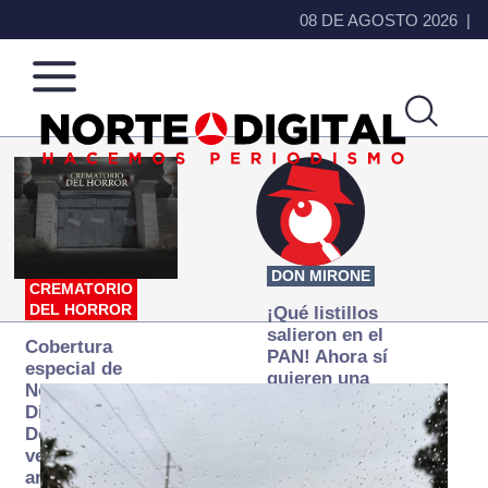
08 DE AGOSTO 2026
Norte
Más
de
que
Ciudad
noticias,
Juárez
hacemos periodismo
DON MIRONE
CREMATORIO
DEL HORROR
¡Qué listillos
salieron en el
Cobertura
PAN! Ahora sí
especial de
quieren una
Norte
Fiscalía
Digital:
autónoma… y
Donde la
transexenal
verdad
arde… pero