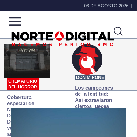
06 DE AGOSTO 2026
Norte
Más
de
que
Ciudad
noticias,
Juárez
hacemos periodismo
DON MIRONE
CREMATORIO
DEL HORROR
Los campeones
de la lentitud:
Cobertura
Así extraviaron
especial de
ciertos jueces
Norte
la justicia
Digital:
expedita
Donde la
verdad
arde… pero