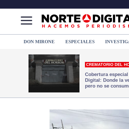
Norte
Más
DON MIRONE
ESPECIALES
INVESTIG
de
que
Ciudad
noticias,
Juárez
hacemos periodismo
CREMATORIO DEL H
Cobertura especial
Digital: Donde la 
pero no se consum