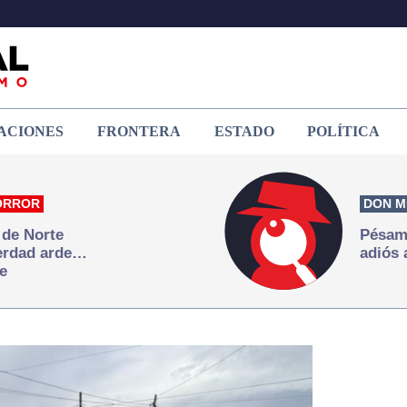
ACIONES
FRONTERA
ESTADO
POLÍTICA
ORROR
DON M
 de Norte
Pésame
verdad arde…
adiós 
e