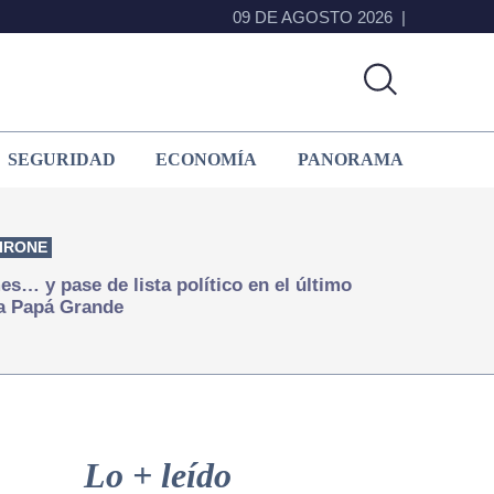
09 DE AGOSTO 2026
SEGURIDAD
ECONOMÍA
PANORAMA
IRONE
s… y pase de lista político en el último
a Papá Grande
Primary
Sidebar
Lo + leído