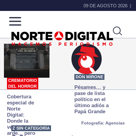
09 DE AGOSTO 2026
Norte
Más
de
que
Ciudad
noticias,
Juárez
hacemos periodismo
DON MIRONE
CREMATORIO
DEL HORROR
Pésames… y
pase de lista
Cobertura
político en el
especial de
último adiós a
Norte
Papá Grande
Digital:
Donde la
Fotografía: Agencias
verdad
Z SIN CATEGORÍA
arde… pero