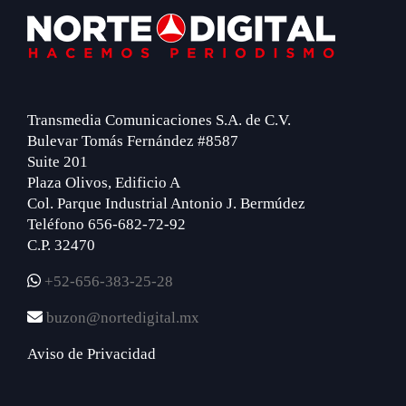
Footer
Transmedia Comunicaciones S.A. de C.V.
Bulevar Tomás Fernández #8587
Suite 201
Plaza Olivos, Edificio A
Col. Parque Industrial Antonio J. Bermúdez
Teléfono 656-682-72-92
C.P. 32470
+52-656-383-25-28
buzon@nortedigital.mx
Aviso de Privacidad