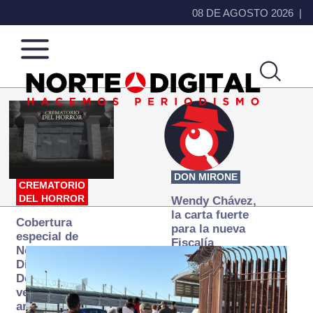
08 DE AGOSTO 2026
Norte
Más
de
que
Ciudad
noticias,
Juárez
hacemos periodismo
DON MIRONE
CREMATORIO
DEL HORROR
Wendy Chávez,
la carta fuerte
Cobertura
para la nueva
especial de
Fiscalía
Norte
autónoma
Digital:
Donde la
verdad
arde… pero