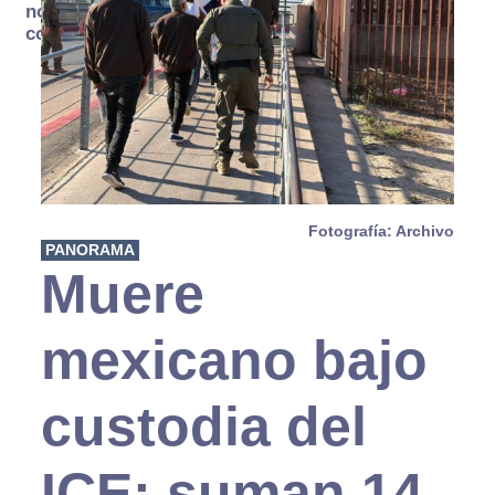
no se
consume
Fotografía: Archivo
PANORAMA
Muere
mexicano bajo
custodia del
ICE; suman 14