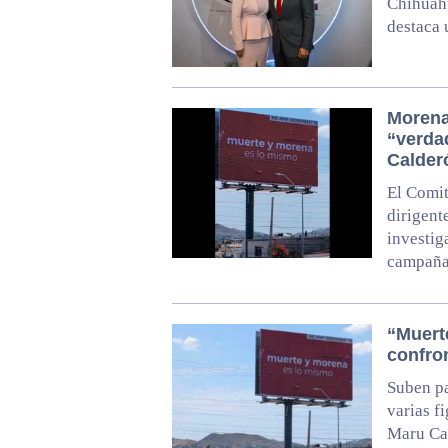
Chihuahu
destaca 
Morena
“verda
Calder
El Comit
dirigent
investig
campaña
“Muert
confro
Suben pa
varias f
Maru Cam