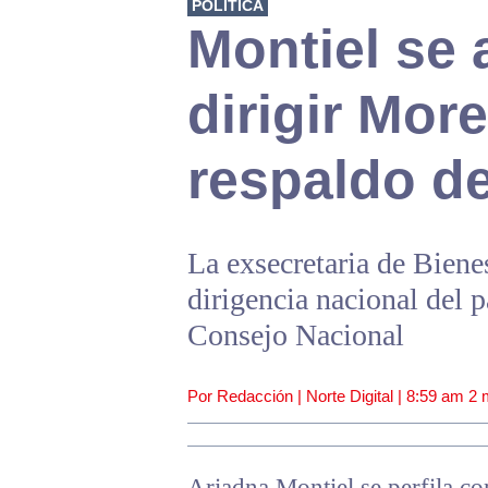
POLÍTICA
Montiel se 
dirigir Mor
respaldo d
La exsecretaria de Biene
dirigencia nacional del pa
Consejo Nacional
Por Redacción | Norte Digital |
8:59 am
2 
Ariadna Montiel se perfila co