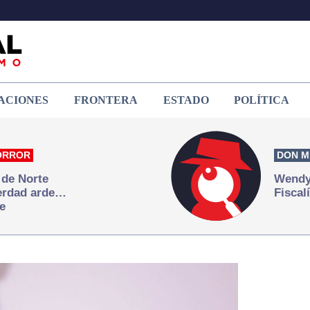
ACIONES
FRONTERA
ESTADO
POLÍTICA
ORROR
DON M
 de Norte
Wendy 
verdad arde…
Fiscal
e