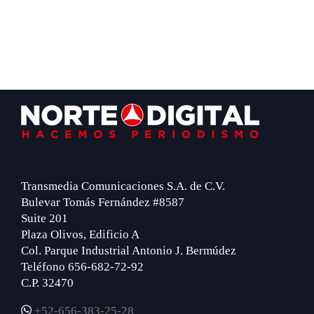
Footer
Transmedia Comunicaciones S.A. de C.V.
Bulevar Tomás Fernández #8587
Suite 201
Plaza Olivos, Edificio A
Col. Parque Industrial Antonio J. Bermúdez
Teléfono 656-682-72-92
C.P. 32470
+52-656-383-25-28