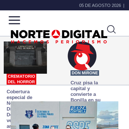
05 DE AGOSTO 2026
Norte
Más
de
que
Ciudad
noticias,
Juárez
hacemos periodismo
DON MIRONE
CREMATORIO
DEL HORROR
Cruz pisa la
capital y
Cobertura
convierte a
especial de
Bonilla en su
Norte
primer blanco
Digital:
Donde la
verdad
arde… pero