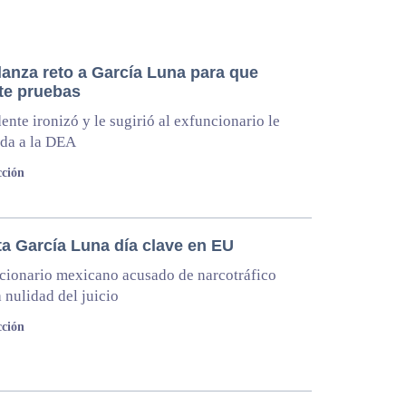
anza reto a García Luna para que
te pruebas
dente ironizó y le sugirió al exfuncionario le
uda a la DEA
cción
ta García Luna día clave en EU
cionario mexicano acusado de narcotráfico
a nulidad del juicio
ción