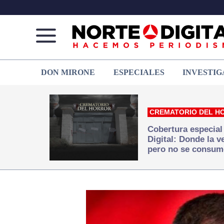
Norte
Más
DON MIRONE
ESPECIALES
INVESTIG
de
que
Ciudad
noticias,
Juárez
hacemos periodismo
CREMATORIO DEL H
Cobertura especial
Digital: Donde la 
pero no se consum