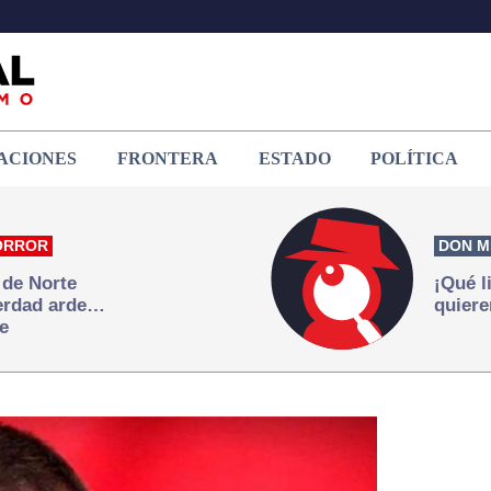
ACIONES
FRONTERA
ESTADO
POLÍTICA
ORROR
DON M
 de Norte
¡Qué l
verdad arde…
quiere
e