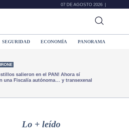
07 DE AGOSTO 2026
SEGURIDAD
ECONOMÍA
PANORAMA
IRONE
istillos salieron en el PAN! Ahora sí
n una Fiscalía autónoma… y transexenal
Primary
Sidebar
Lo + leído