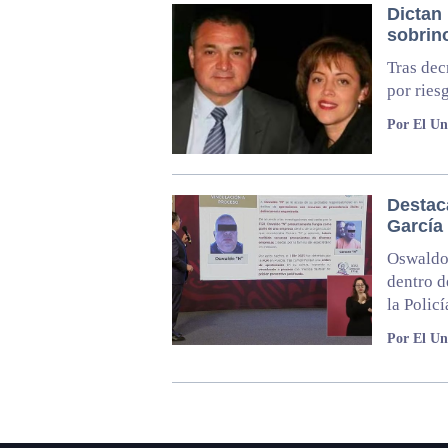
Dictan 
sobrin
Tras dec
por ries
Por El Un
Destac
García
Oswaldo
dentro d
la Polic
Por El Un