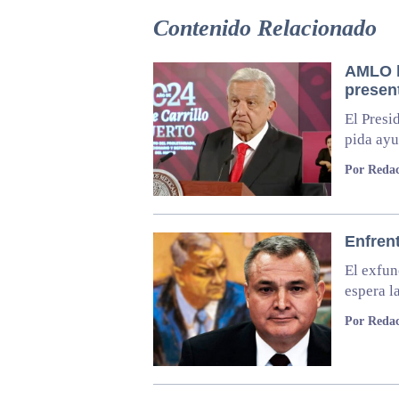
Contenido Relacionado
AMLO l
presen
El Presi
pida ay
Por Reda
Enfren
El exfun
espera l
Por Redac