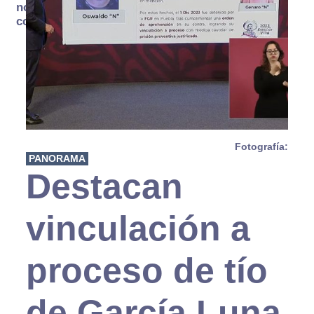
no se
consume
Fotografía:
PANORAMA
Destacan
vinculación a
proceso de tío
de García Luna