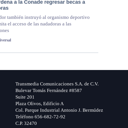
rdena a la Conade regresar becas a
ras
dor también instruyó al organismo deportivo
ita el acceso de las nadadoras a las
iones
iversal
Transmedia Comunicaciones S.A. de C.V.
Bulevar Tomás Fernández #8587
Suite 201
Plaza Olivos, Edificio A
Col. Parque Industrial Antonio J. Bermúdez
Teléfono 656-682-72-92
C.P. 32470