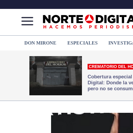
Norte
Más
DON MIRONE
ESPECIALES
INVESTIG
de
que
Ciudad
noticias,
Juárez
hacemos periodismo
CREMATORIO DEL H
Cobertura especial
Digital: Donde la 
pero no se consum