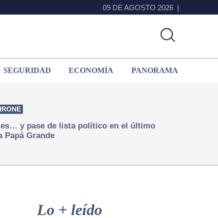
09 DE AGOSTO 2026
SEGURIDAD
ECONOMÍA
PANORAMA
IRONE
s… y pase de lista político en el último
a Papá Grande
Primary
Sidebar
Lo + leído