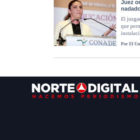
Juez o
nadado
El juzga
que perm
instalac
Por El Un
Footer