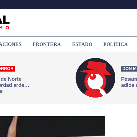
ACIONES
FRONTERA
ESTADO
POLÍTICA
ORROR
DON M
 de Norte
Pésame
verdad arde…
adiós 
e