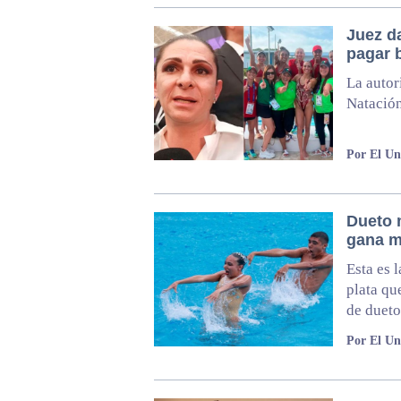
Juez d
pagar 
La autor
Natación
Por El Un
Dueto 
gana m
Esta es 
plata qu
de dueto
Por El Un