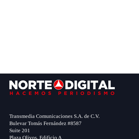
Footer
Transmedia Comunicaciones S.A. de C.V.
Bulevar Tomás Fernández #8587
Suite 201
Plaza Olivos, Edificio A