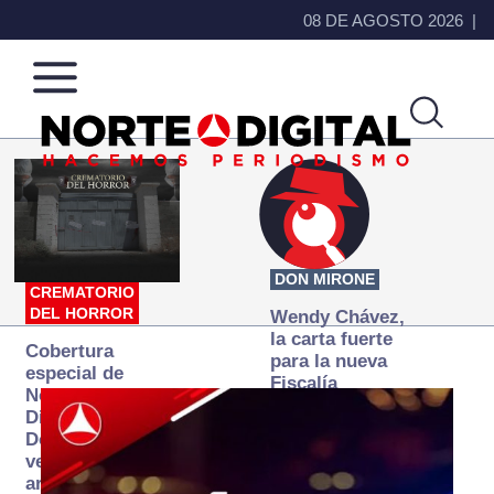
08 DE AGOSTO 2026
Norte
Más
de
que
Ciudad
noticias,
Juárez
hacemos periodismo
DON MIRONE
CREMATORIO
DEL HORROR
Wendy Chávez,
la carta fuerte
Cobertura
para la nueva
especial de
Fiscalía
Norte
autónoma
Digital:
Donde la
verdad
arde… pero