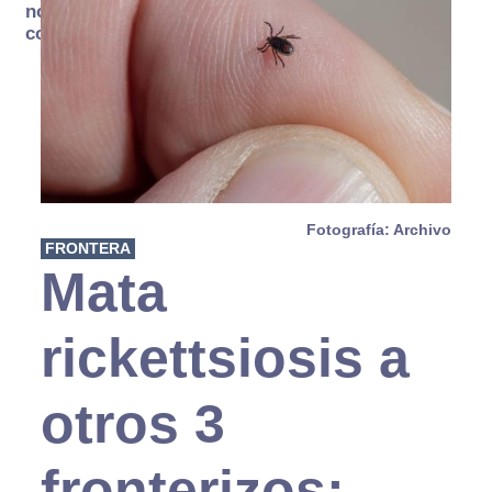
no se
consume
Fotografía: Archivo
FRONTERA
Mata
rickettsiosis a
otros 3
fronterizos;