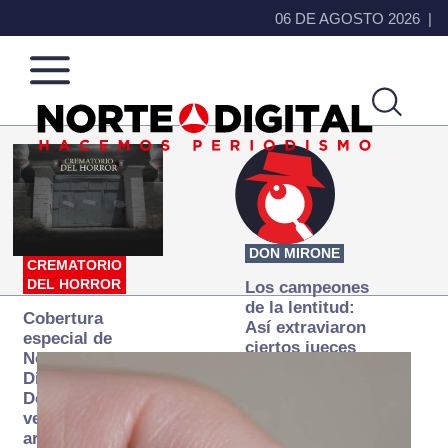
06 DE AGOSTO 2026
Norte
Más
de
que
Ciudad
noticias,
Juárez
hacemos periodismo
DON MIRONE
CREMATORIO
DEL HORROR
Los campeones
de la lentitud:
Cobertura
Así extraviaron
especial de
ciertos jueces
Norte
la justicia
Digital:
expedita
Donde la
verdad
arde… pero