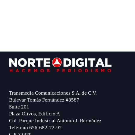
Footer
Transmedia Comunicaciones S.A. de C.V.
Bulevar Tomás Fernández #8587
Suite 201
Plaza Olivos, Edificio A
Col. Parque Industrial Antonio J. Bermúdez
Teléfono 656-682-72-92
C.P. 32470