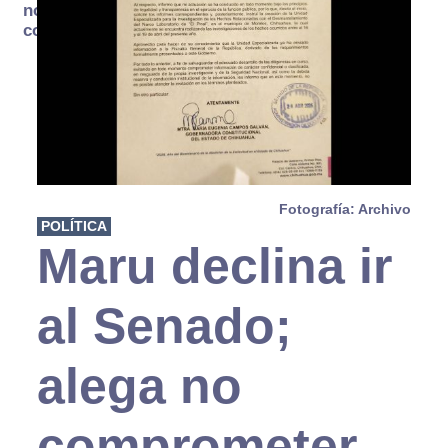
no se
consume
Fotografía: Archivo
POLÍTICA
Maru declina ir
al Senado;
alega no
comprometer