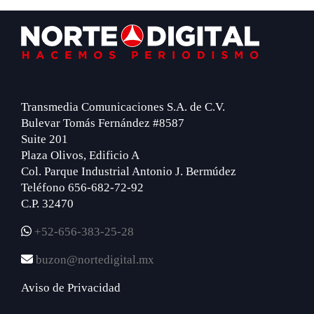
Footer
Transmedia Comunicaciones S.A. de C.V.
Bulevar Tomás Fernández #8587
Suite 201
Plaza Olivos, Edificio A
Col. Parque Industrial Antonio J. Bermúdez
Teléfono 656-682-72-92
C.P. 32470
+52-656-383-25-28
buzon@nortedigital.mx
Aviso de Privacidad