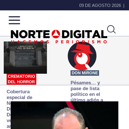
09 DE AGOSTO 2026
Norte
Más
de
que
Ciudad
noticias,
Juárez
hacemos periodismo
DON MIRONE
CREMATORIO
DEL HORROR
Pésames… y
pase de lista
Cobertura
político en el
especial de
último adiós a
Norte
Papá Grande
Digital:
Donde la
verdad
arde… pero