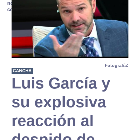
no se
consume
Fotografía:
CANCHA
Luis García y
su explosiva
reacción al
despido de