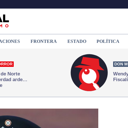
ACIONES
FRONTERA
ESTADO
POLÍTICA
ORROR
DON M
 de Norte
Wendy 
verdad arde…
Fiscal
e