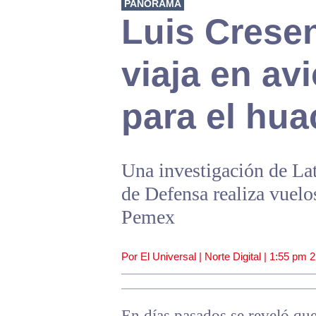
PANORAMA
Luis Crese
viaja en av
para el hua
Una investigación de Lat
de Defensa realiza vuelo
Pemex
Por El Universal | Norte Digital |
1:55 pm
2
En días pasados se reveló que