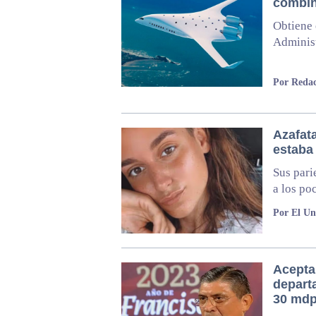
combi
Obtiene 
Administ
Por Redac
Azafat
estaba
Sus pari
a los po
Por El Un
Acepta
depart
30 md