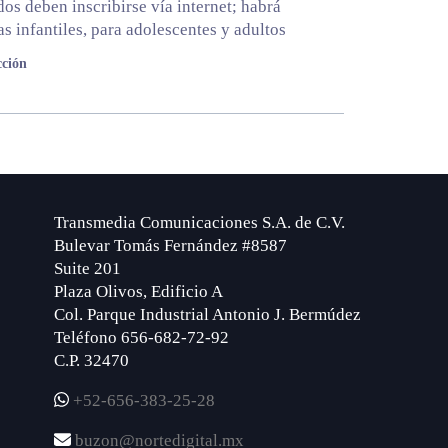
dos deben inscribirse vía internet; habrá
as infantiles, para adolescentes y adultos
ción
Transmedia Comunicaciones S.A. de C.V.
Bulevar Tomás Fernández #8587
Suite 201
Plaza Olivos, Edificio A
Col. Parque Industrial Antonio J. Bermúdez
Teléfono 656-682-72-92
C.P. 32470
+52-656-383-25-28
buzon@nortedigital.mx