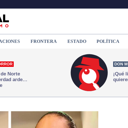
ACIONES
FRONTERA
ESTADO
POLÍTICA
ORROR
DON M
 de Norte
¡Qué l
verdad arde…
quiere
e