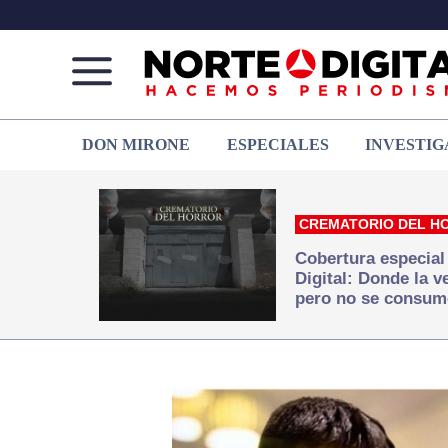
Norte
Más
DON MIRONE
ESPECIALES
INVESTIG
de
que
Ciudad
noticias,
Juárez
hacemos periodismo
CREMATORIO DEL H
Cobertura especial
Digital: Donde la 
pero no se consum