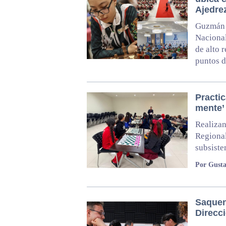
Ajedre
Guzmán G
Naciona
de alto 
puntos d
Practic
mente’
Realizan
Regional
subsiste
Por Gusta
Saquen
Direcc