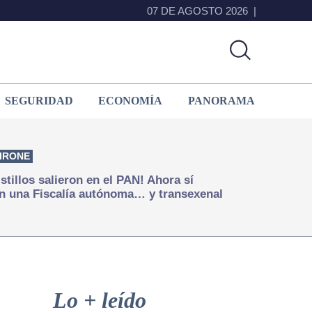
07 DE AGOSTO 2026
SEGURIDAD
ECONOMÍA
PANORAMA
IRONE
istillos salieron en el PAN! Ahora sí
n una Fiscalía autónoma… y transexenal
Primary
Sidebar
Lo + leído