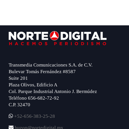
Footer
Transmedia Comunicaciones S.A. de C.V.
Bulevar Tomás Fernández #8587
Suite 201
Plaza Olivos, Edificio A
Col. Parque Industrial Antonio J. Bermúdez
Teléfono 656-682-72-92
C.P. 32470
+52-656-383-25-28
buzon@nortedigital.mx