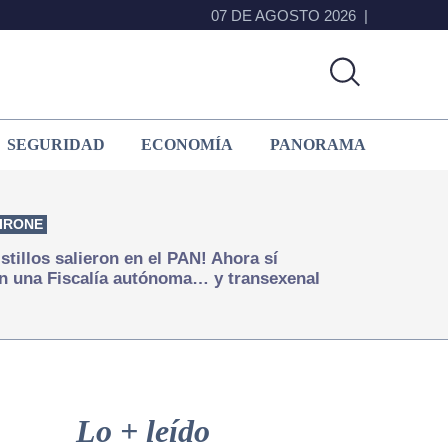
07 DE AGOSTO 2026
SEGURIDAD
ECONOMÍA
PANORAMA
IRONE
istillos salieron en el PAN! Ahora sí
n una Fiscalía autónoma… y transexenal
Primary
Sidebar
Lo + leído