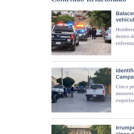
Balace
vehícu
Hombres
dentro d
enfrent
Identif
Campan
Cinco pe
menores 
esquirla
Irrump