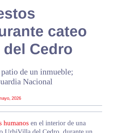
estos
rante cateo
a del Cedro
l patio de un inmueble;
Guardia Nacional
mayo, 2026
os humanos
en el interior de una
o UrbiVilla del Cedro, durante un