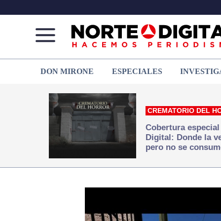
Norte
Más
DON MIRONE
ESPECIALES
INVESTIG
de
que
Ciudad
noticias,
Juárez
hacemos periodismo
CREMATORIO DEL H
Cobertura especial
Digital: Donde la 
pero no se consum