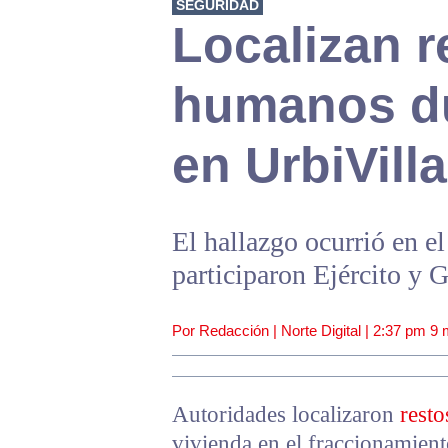
SEGURIDAD
Localizan r
humanos du
en UrbiVill
El hallazgo ocurrió en e
participaron Ejército y 
Por Redacción | Norte Digital |
2:37 pm
9 
Autoridades localizaron
rest
vivienda en el fraccionamient