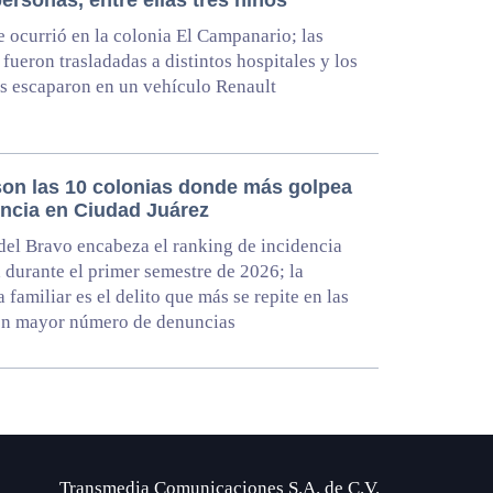
ersonas, entre ellas tres niños
e ocurrió en la colonia El Campanario; las
 fueron trasladadas a distintos hospitales y los
s escaparon en un vehículo Renault
son las 10 colonias donde más golpea
encia en Ciudad Juárez
del Bravo encabeza el ranking de incidencia
a durante el primer semestre de 2026; la
 familiar es el delito que más se repite en las
on mayor número de denuncias
Transmedia Comunicaciones S.A. de C.V.