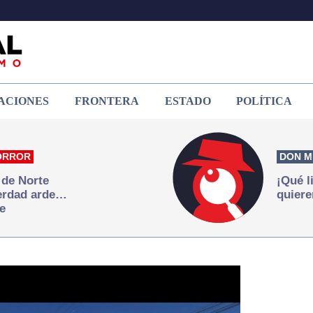
ACIONES
FRONTERA
ESTADO
POLÍTICA
ORROR
DON M
 de Norte
¡Qué l
verdad arde…
quiere
e