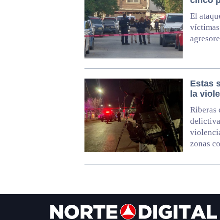
cinco p
El ataqu
víctimas
agresore
Estas 
la viol
Riberas 
delictiv
violencia
zonas c
Footer