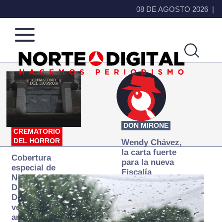
08 DE AGOSTO 2026
Norte
Más
de
que
Ciudad
noticias,
Juárez
hacemos periodismo
DON MIRONE
CREMATORIO
DEL HORROR
Wendy Chávez,
la carta fuerte
Cobertura
para la nueva
especial de
Fiscalía
Norte
autónoma
Digital:
Donde la
verdad
arde… pero