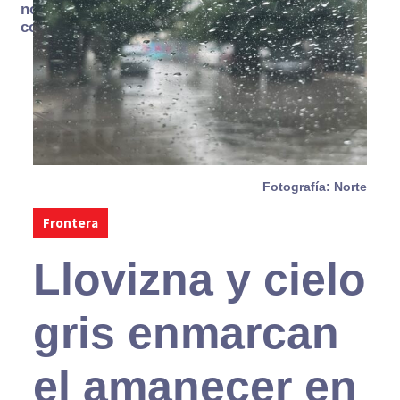
no se
consume
Fotografía: Norte
Frontera
Llovizna y cielo
gris enmarcan
el amanecer en