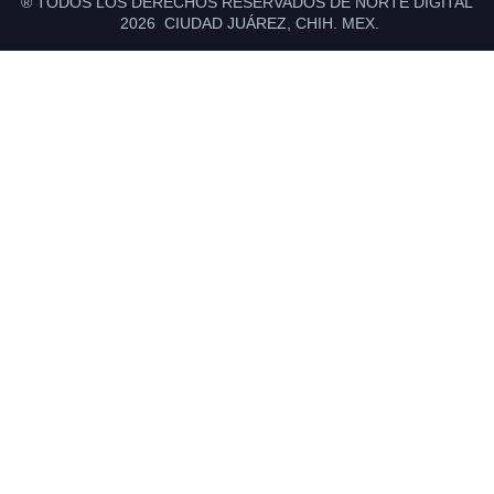
® TODOS LOS DERECHOS RESERVADOS DE NORTE DIGITAL
2026 CIUDAD JUÁREZ, CHIH. MEX.