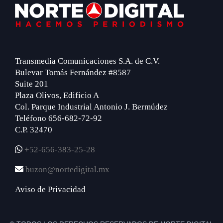
Footer
Transmedia Comunicaciones S.A. de C.V.
Bulevar Tomás Fernández #8587
Suite 201
Plaza Olivos, Edificio A
Col. Parque Industrial Antonio J. Bermúdez
Teléfono 656-682-72-92
C.P. 32470
+52-656-383-25-28
buzon@nortedigital.mx
Aviso de Privacidad