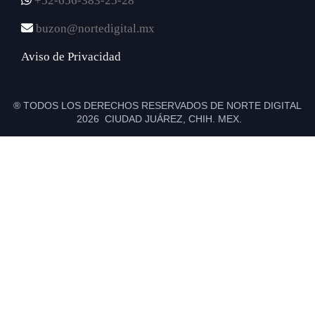
+52-656-383-25-28
buzon@nortedigital.mx
Aviso de Privacidad
® TODOS LOS DERECHOS RESERVADOS DE NORTE DIGITAL
2026 CIUDAD JUÁREZ, CHIH. MEX.