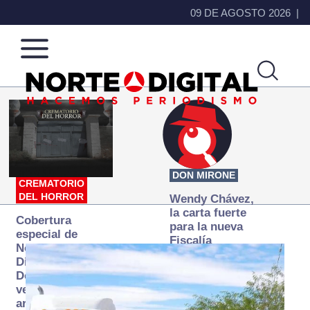
09 DE AGOSTO 2026
Norte
Más
de
que
Ciudad
noticias,
Juárez
hacemos periodismo
DON MIRONE
CREMATORIO
DEL HORROR
Wendy Chávez,
la carta fuerte
Cobertura
para la nueva
especial de
Fiscalía
Norte
autónoma
Digital:
Donde la
verdad
arde… pero