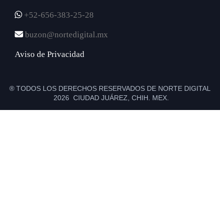
+52-656-383-25-28
buzon@nortedigital.mx
Aviso de Privacidad
® TODOS LOS DERECHOS RESERVADOS DE NORTE DIGITAL
2026 CIUDAD JUÁREZ, CHIH. MEX.