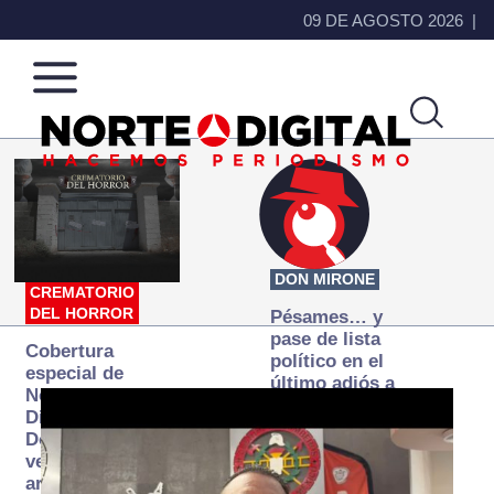
09 DE AGOSTO 2026
Norte
Más
de
que
Ciudad
noticias,
Juárez
hacemos periodismo
DON MIRONE
CREMATORIO
DEL HORROR
Pésames… y
pase de lista
Cobertura
político en el
especial de
último adiós a
Norte
Papá Grande
Digital:
Donde la
verdad
arde… pero