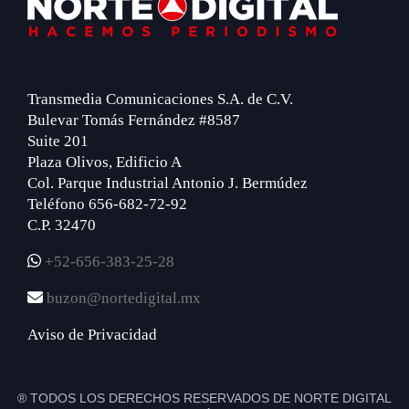
Footer
Transmedia Comunicaciones S.A. de C.V.
Bulevar Tomás Fernández #8587
Suite 201
Plaza Olivos, Edificio A
Col. Parque Industrial Antonio J. Bermúdez
Teléfono 656-682-72-92
C.P. 32470
+52-656-383-25-28
buzon@nortedigital.mx
Aviso de Privacidad
® TODOS LOS DERECHOS RESERVADOS DE NORTE DIGITAL