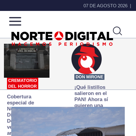
07 DE AGOSTO 2026
Norte
Más
de
que
Ciudad
noticias,
Juárez
hacemos periodismo
DON MIRONE
CREMATORIO
DEL HORROR
¡Qué listillos
salieron en el
Cobertura
PAN! Ahora sí
especial de
quieren una
Norte
Fiscalía
Digital:
autónoma… y
Donde la
transexenal
verdad
arde… pero