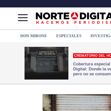
Norte
Más
DON MIRONE
ESPECIALES
INVESTIG
de
que
Ciudad
noticias,
Juárez
hacemos periodismo
CREMATORIO DEL H
Cobertura especial
Digital: Donde la 
pero no se consum