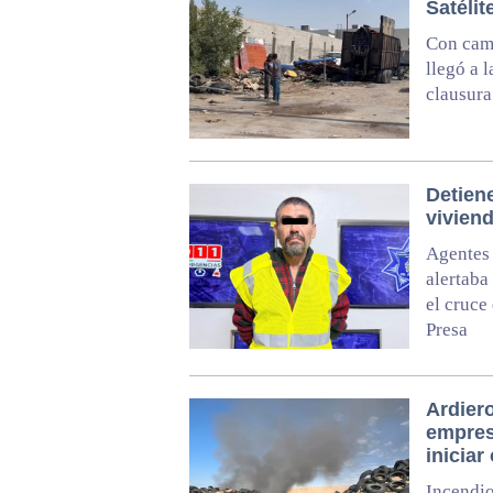
Satélit
Con cami
llegó a 
clausura
Detien
vivien
Agentes 
alertaba
el cruce
Presa
Ardiero
empres
iniciar
Incendio