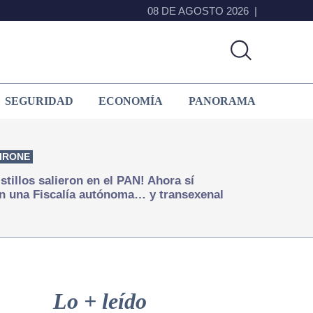
08 DE AGOSTO 2026
SEGURIDAD
ECONOMÍA
PANORAMA
IRONE
istillos salieron en el PAN! Ahora sí
n una Fiscalía autónoma… y transexenal
Primary
Sidebar
Lo + leído