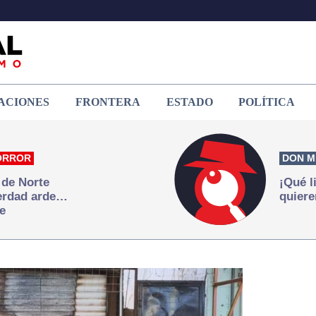
ACIONES
FRONTERA
ESTADO
POLÍTICA
ORROR
DON M
 de Norte
¡Qué l
verdad arde…
quiere
e