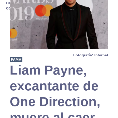
no se
consume
Fotografía: Internet
FAMA
Liam Payne,
excantante de
One Direction,
muere al caer