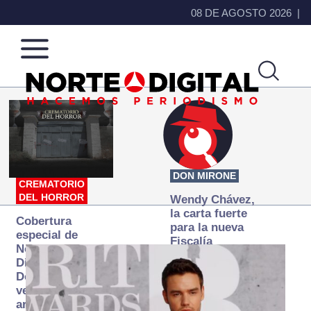
08 DE AGOSTO 2026
Norte
Más
de
que
Ciudad
noticias,
Juárez
hacemos periodismo
DON MIRONE
CREMATORIO
DEL HORROR
Wendy Chávez,
la carta fuerte
Cobertura
para la nueva
especial de
Fiscalía
Norte
autónoma
Digital:
Donde la
verdad
arde… pero