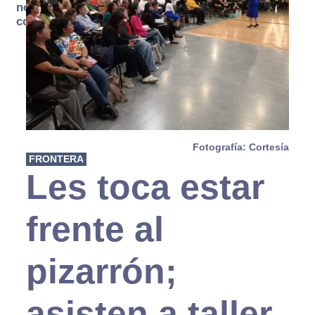
no se
consume
Fotografía: Cortesía
FRONTERA
Les toca estar
frente al
pizarrón;
asisten a taller