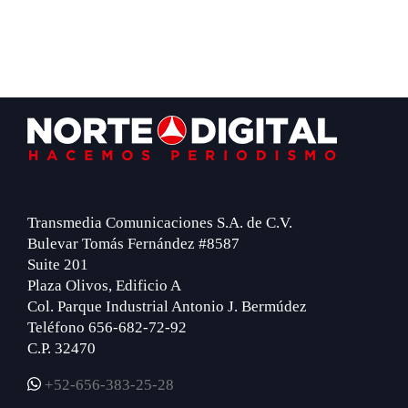
Footer
Transmedia Comunicaciones S.A. de C.V.
Bulevar Tomás Fernández #8587
Suite 201
Plaza Olivos, Edificio A
Col. Parque Industrial Antonio J. Bermúdez
Teléfono 656-682-72-92
C.P. 32470
+52-656-383-25-28