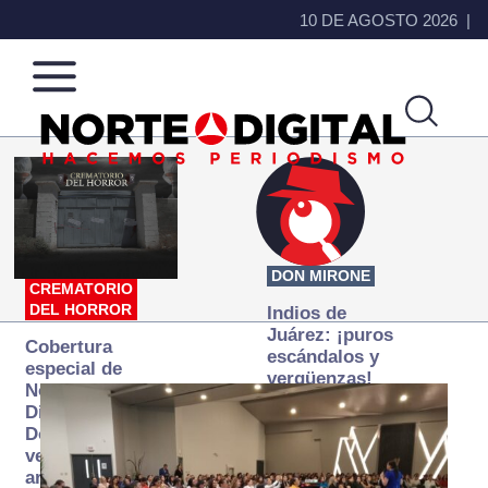
10 DE AGOSTO 2026
Norte
Más
de
que
Ciudad
noticias,
Juárez
hacemos periodismo
DON MIRONE
CREMATORIO
DEL HORROR
Indios de
Juárez: ¡puros
Cobertura
escándalos y
especial de
vergüenzas!
Norte
Digital:
Donde la
verdad
arde… pero