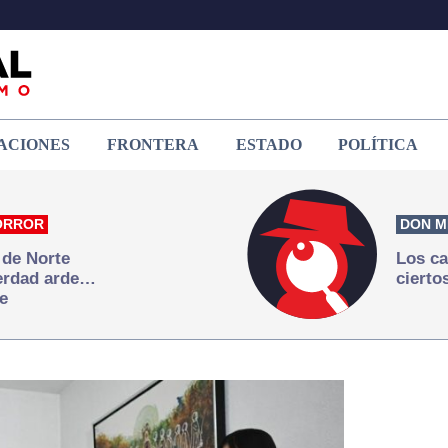
ACIONES
FRONTERA
ESTADO
POLÍTICA
ORROR
DON M
 de Norte
Los ca
verdad arde…
cierto
e