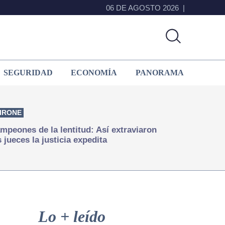
06 DE AGOSTO 2026
SEGURIDAD
ECONOMÍA
PANORAMA
IRONE
mpeones de la lentitud: Así extraviaron
s jueces la justicia expedita
Primary
Sidebar
Lo + leído