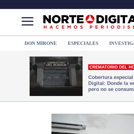
Norte
Más
DON MIRONE
ESPECIALES
INVESTIG
de
que
Ciudad
noticias,
Juárez
hacemos periodismo
CREMATORIO DEL H
Cobertura especial
Digital: Donde la 
pero no se consum