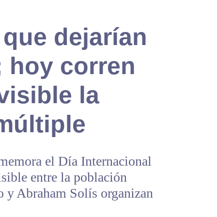
 que dejarían
; hoy corren
isible la
múltiple
memora el Día Internacional
sible entre la población
co y Abraham Solís organizan