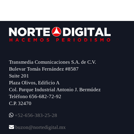
Footer
Transmedia Comunicaciones S.A. de C.V.
Bulevar Tomás Fernández #8587
Suite 201
Plaza Olivos, Edificio A
Col. Parque Industrial Antonio J. Bermúdez
Teléfono 656-682-72-92
C.P. 32470
+52-656-383-25-28
buzon@nortedigital.mx