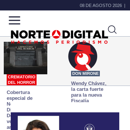
08 DE AGOSTO 2026
Norte
Más
de
que
Ciudad
noticias,
Juárez
hacemos periodismo
DON MIRONE
CREMATORIO
DEL HORROR
Wendy Chávez,
la carta fuerte
Cobertura
para la nueva
especial de
Fiscalía
Norte
autónoma
Digital:
Donde la
verdad
arde… pero