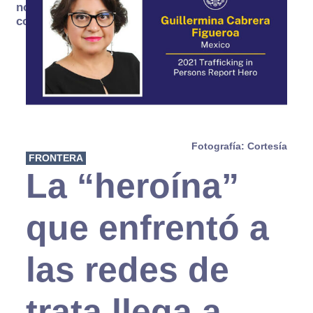
no se
consume
Fotografía: Cortesía
FRONTERA
La “heroína”
que enfrentó a
las redes de
trata llega a