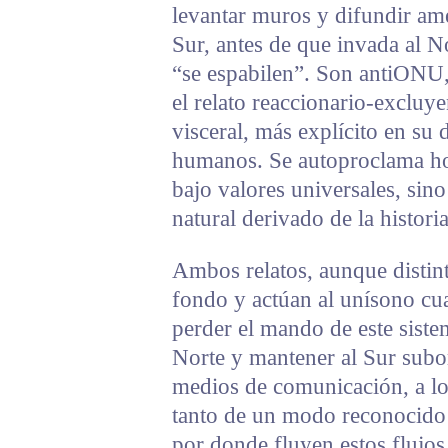
levantar muros y difundir am
Sur, antes de que invada al N
“se espabilen”. Son antiONU
el relato reaccionario-excluy
visceral, más explícito en su 
humanos. Se autoproclama hon
bajo valores universales, sin
natural derivado de la histori
Ambos relatos, aunque distin
fondo y actúan al unísono c
perder el mando de este sistem
Norte y mantener al Sur subor
medios de comunicación, a lo
tanto de un modo reconocido
por donde fluyen estos flujos 