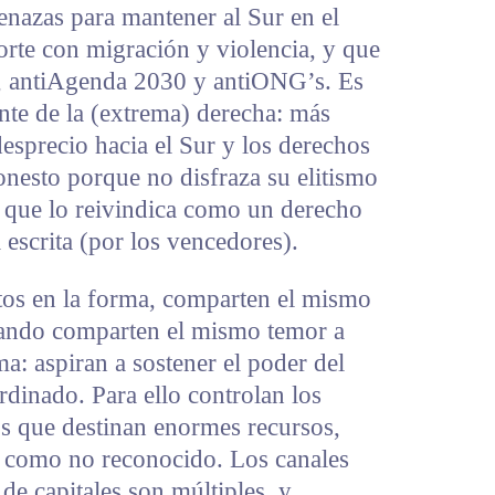
enazas para mantener al Sur en el
orte con migración y violencia, y que
, antiAgenda 2030 y antiONG’s. Es
ente de la (extrema) derecha: más
desprecio hacia el Sur y los derechos
esto porque no disfraza su elitismo
o que lo reivindica como un derecho
a escrita (por los vencedores).
tos en la forma, comparten el mismo
uando comparten el mismo temor a
a: aspiran a sostener el poder del
dinado. Para ello controlan los
s que destinan enormes recursos,
 como no reconocido. Los canales
de capitales son múltiples, y