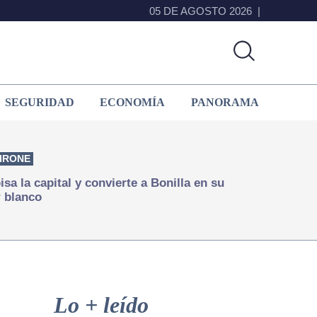
05 DE AGOSTO 2026
SEGURIDAD
ECONOMÍA
PANORAMA
IRONE
isa la capital y convierte a Bonilla en su
 blanco
Primary
Sidebar
Lo + leído