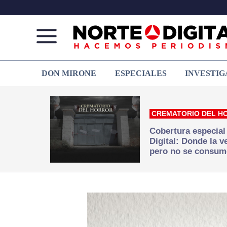
Norte
Más
DON MIRONE
ESPECIALES
INVESTIG
de
que
Ciudad
noticias,
Juárez
hacemos periodismo
CREMATORIO DEL H
Cobertura especial
Digital: Donde la 
pero no se consum