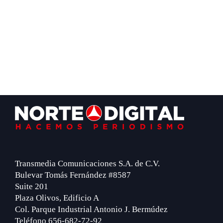
Footer
Transmedia Comunicaciones S.A. de C.V.
Bulevar Tomás Fernández #8587
Suite 201
Plaza Olivos, Edificio A
Col. Parque Industrial Antonio J. Bermúdez
Teléfono 656-682-72-92