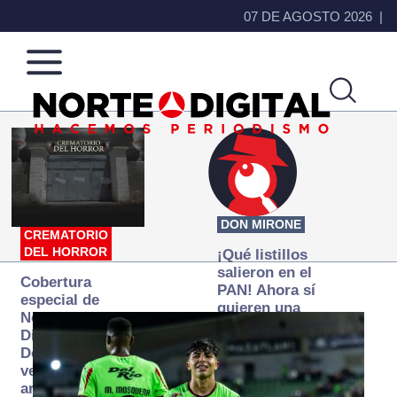
07 DE AGOSTO 2026
Norte
Más
de
que
Ciudad
noticias,
Juárez
hacemos periodismo
DON MIRONE
CREMATORIO
DEL HORROR
¡Qué listillos
salieron en el
Cobertura
PAN! Ahora sí
especial de
quieren una
Norte
Fiscalía
Digital:
autónoma… y
Donde la
transexenal
verdad
arde… pero