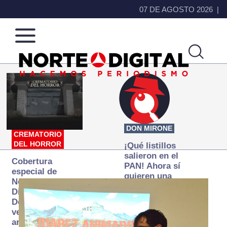
07 DE AGOSTO 2026
Norte
Más
de
que
Ciudad
noticias,
Juárez
hacemos periodismo
DON MIRONE
CREMATORIO
DEL HORROR
¡Qué listillos
salieron en el
Cobertura
PAN! Ahora sí
especial de
quieren una
Norte
Fiscalía
Digital:
autónoma… y
Donde la
transexenal
verdad
arde… pero