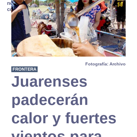
no se
consume
Fotografía: Archivo
FRONTERA
Juarenses
padecerán
calor y fuertes
vientos para