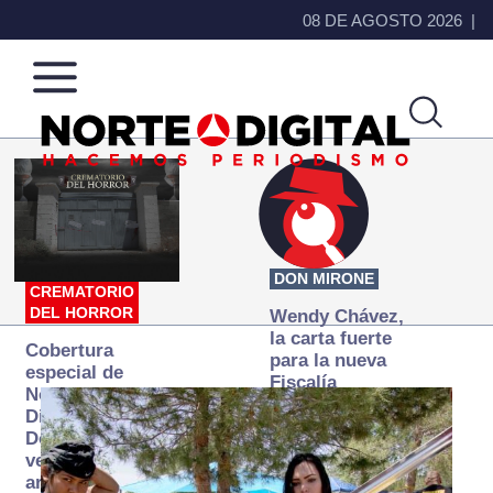
08 DE AGOSTO 2026
Norte
Más
de
que
Ciudad
noticias,
Juárez
hacemos periodismo
DON MIRONE
CREMATORIO
DEL HORROR
Wendy Chávez,
la carta fuerte
Cobertura
para la nueva
especial de
Fiscalía
Norte
autónoma
Digital:
Donde la
verdad
arde… pero