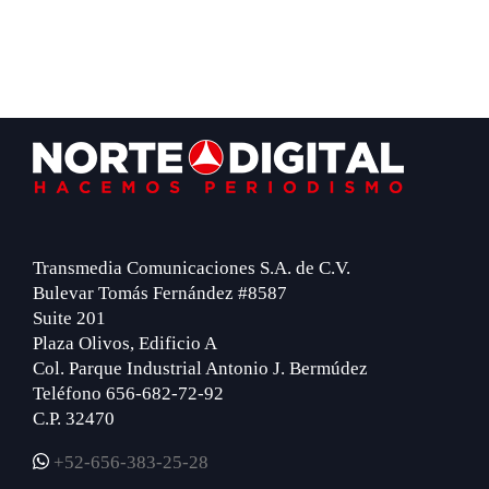
Footer
Transmedia Comunicaciones S.A. de C.V.
Bulevar Tomás Fernández #8587
Suite 201
Plaza Olivos, Edificio A
Col. Parque Industrial Antonio J. Bermúdez
Teléfono 656-682-72-92
C.P. 32470
+52-656-383-25-28