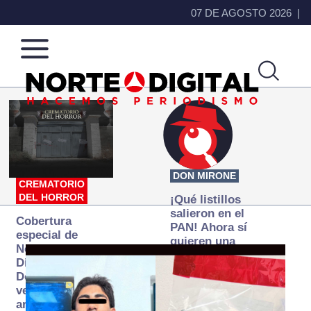
07 DE AGOSTO 2026
Norte
Más
de
que
Ciudad
noticias,
Juárez
hacemos periodismo
DON MIRONE
CREMATORIO
DEL HORROR
¡Qué listillos
salieron en el
Cobertura
PAN! Ahora sí
especial de
quieren una
Norte
Fiscalía
Digital:
autónoma… y
Donde la
transexenal
verdad
arde… pero