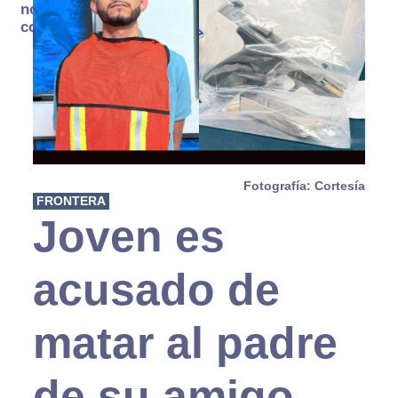
no se
consume
Fotografía: Cortesía
FRONTERA
Joven es
acusado de
matar al padre
de su amigo