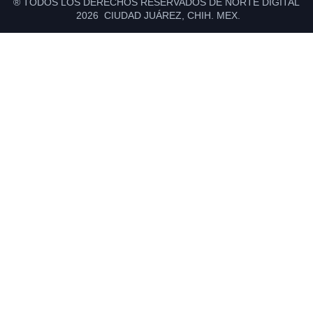
® TODOS LOS DERECHOS RESERVADOS DE NORTE DIGITAL
2026 CIUDAD JUÁREZ, CHIH. MEX.