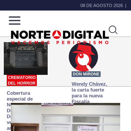
08 DE AGOSTO 2026
Norte
Más
de
que
Ciudad
noticias,
Juárez
hacemos periodismo
DON MIRONE
CREMATORIO
DEL HORROR
Wendy Chávez,
la carta fuerte
Cobertura
para la nueva
especial de
Fiscalía
Norte
autónoma
Digital:
Donde la
verdad
arde… pero