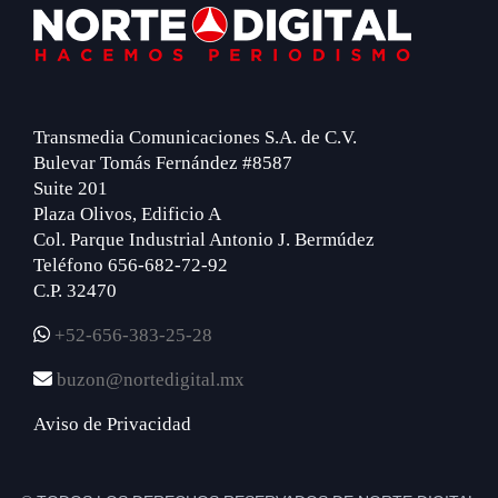
Footer
Transmedia Comunicaciones S.A. de C.V.
Bulevar Tomás Fernández #8587
Suite 201
Plaza Olivos, Edificio A
Col. Parque Industrial Antonio J. Bermúdez
Teléfono 656-682-72-92
C.P. 32470
+52-656-383-25-28
buzon@nortedigital.mx
Aviso de Privacidad