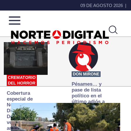
09 DE AGOSTO 2026
Norte
Más
de
que
Ciudad
noticias,
Juárez
hacemos periodismo
DON MIRONE
CREMATORIO
DEL HORROR
Pésames… y
pase de lista
Cobertura
político en el
especial de
último adiós a
Norte
Papá Grande
Digital:
Donde la
verdad
arde… pero