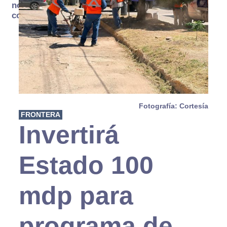
no se
consume
Fotografía: Cortesía
FRONTERA
Invertirá
Estado 100
mdp para
programa de