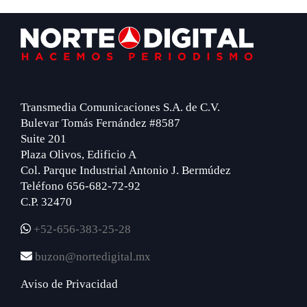
Footer
Transmedia Comunicaciones S.A. de C.V.
Bulevar Tomás Fernández #8587
Suite 201
Plaza Olivos, Edificio A
Col. Parque Industrial Antonio J. Bermúdez
Teléfono 656-682-72-92
C.P. 32470
+52-656-383-25-28
buzon@nortedigital.mx
Aviso de Privacidad