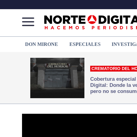
Norte
Más
DON MIRONE
ESPECIALES
INVESTIG
de
que
Ciudad
noticias,
Juárez
hacemos periodismo
CREMATORIO DEL H
Cobertura especial
Digital: Donde la 
pero no se consum