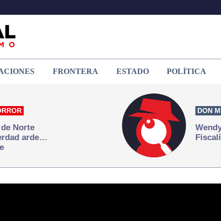
ACIONES
FRONTERA
ESTADO
POLÍTICA
ORROR
DON M
 de Norte
Wendy 
verdad arde…
Fiscal
e